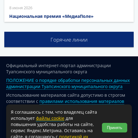
8 июня 2026
Национальная премия «МедиаПоле»
Горячие линии
Официальный интернет-портал администрации
Туапсинского муниципального округа
ПОЛОЖЕНИЕ о порядке обработки персональных данных
администрации Туапсинского муниципального округа
Использование материалов сайта допустимо в строгом
соответствии с
правилами использования материалов
опубликованных на сайте
Я соглашаюсь с тем, что владелец сайта
При перепечатке и использовании информации ссылка
использует
файлы cookie
для
на источник обязательна.
повышения удобства работы на сайте,
Принять
сервис Яндекс.Метрика. Оставаясь на
Для сайтов и страниц сети Интернет обязательна
сайте, я соглашаюсь с
политикой их
активная гиперссылка на официальный интернет-портал