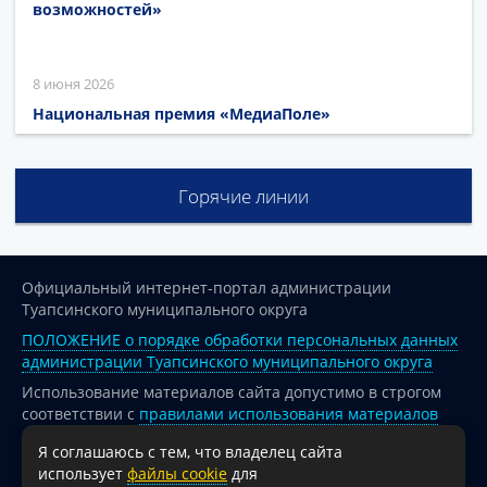
возможностей»
8 июня 2026
Национальная премия «МедиаПоле»
Горячие линии
Официальный интернет-портал администрации
Туапсинского муниципального округа
ПОЛОЖЕНИЕ о порядке обработки персональных данных
администрации Туапсинского муниципального округа
Использование материалов сайта допустимо в строгом
соответствии с
правилами использования материалов
опубликованных на сайте
Я соглашаюсь с тем, что владелец сайта
При перепечатке и использовании информации ссылка
использует
файлы cookie
для