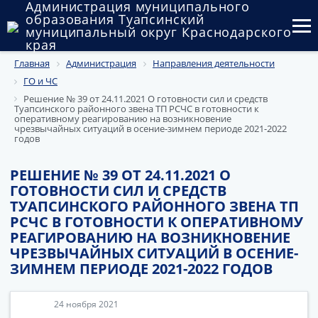
Администрация муниципального
образования Туапсинский
муниципальный округ Краснодарского
края
Главная
Администрация
Направления деятельности
Округ
ГО и ЧС
Администрация
Решение № 39 от 24.11.2021 О готовности сил и средств
Туапсинского районного звена ТП РСЧС в готовности к
оперативному реагированию на возникновение
Муниципальные закупки
чрезвычайных ситуаций в осение-зимнем периоде 2021-2022
годов
Государственный и муниципальный контроль
РЕШЕНИЕ № 39 ОТ 24.11.2021 О
ГОТОВНОСТИ СИЛ И СРЕДСТВ
Муниципальное имущество
ТУАПСИНСКОГО РАЙОННОГО ЗВЕНА ТП
РСЧС В ГОТОВНОСТИ К ОПЕРАТИВНОМУ
Публичные слушания и общественные обсуждения
РЕАГИРОВАНИЮ НА ВОЗНИКНОВЕНИЕ
ЧРЕЗВЫЧАЙНЫХ СИТУАЦИЙ В ОСЕНИЕ-
Документы
ЗИМНЕМ ПЕРИОДЕ 2021-2022 ГОДОВ
24 ноября 2021