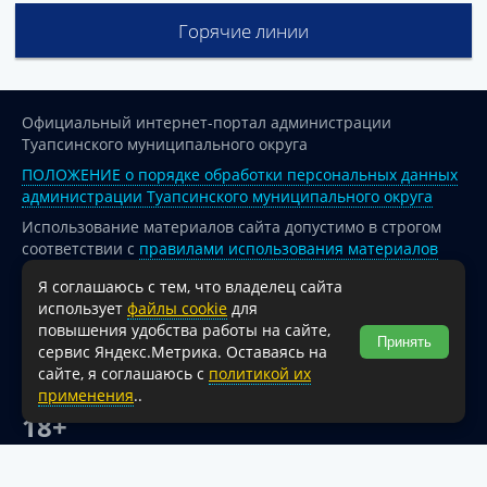
Горячие линии
Официальный интернет-портал администрации
Туапсинского муниципального округа
ПОЛОЖЕНИЕ о порядке обработки персональных данных
администрации Туапсинского муниципального округа
Использование материалов сайта допустимо в строгом
соответствии с
правилами использования материалов
опубликованных на сайте
Я соглашаюсь с тем, что владелец сайта
При перепечатке и использовании информации ссылка
использует
файлы cookie
для
на источник обязательна.
повышения удобства работы на сайте,
Принять
сервис Яндекс.Метрика. Оставаясь на
Для сайтов и страниц сети Интернет обязательна
сайте, я соглашаюсь с
политикой их
активная гиперссылка на официальный интернет-портал
применения
..
администрации Туапсинского муниципального округа.
18+