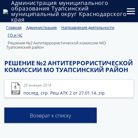
Администрация муниципального
образования Туапсинский
муниципальный округ Краснодарского
края
Главная
Администрация
Направления деятельности
Округ
ГО и ЧС
Администрация
Решение №2 Антитеррористической комиссии МО
Туапсинский район
Муниципальные закупки
РЕШЕНИЕ №2 АНТИТЕРРОРИСТИЧЕСКОЙ
КОМИССИИ МО ТУАПСИНСКИЙ РАЙОН
Государственный и муниципальный контроль
Муниципальное имущество
29 января 2014
послед. стр. Реш АТК 2 от 27.01.14..zip
Публичные слушания и общественные обсуждения
Документы
Возврат к списку