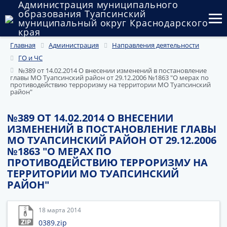
Администрация муниципального
образования Туапсинский
муниципальный округ Краснодарского
края
Главная
Администрация
Направления деятельности
Округ
ГО и ЧС
Администрация
№389 от 14.02.2014 О внесении изменений в постановление
главы МО Туапсинский район от 29.12.2006 №1863 "О мерах по
противодействию терроризму на территории МО Туапсинский
Муниципальные закупки
район"
Государственный и муниципальный контроль
№389 ОТ 14.02.2014 О ВНЕСЕНИИ
ИЗМЕНЕНИЙ В ПОСТАНОВЛЕНИЕ ГЛАВЫ
Муниципальное имущество
МО ТУАПСИНСКИЙ РАЙОН ОТ 29.12.2006
№1863 "О МЕРАХ ПО
Публичные слушания и общественные обсуждения
ПРОТИВОДЕЙСТВИЮ ТЕРРОРИЗМУ НА
ТЕРРИТОРИИ МО ТУАПСИНСКИЙ
Документы
РАЙОН"
18 марта 2014
0389.zip