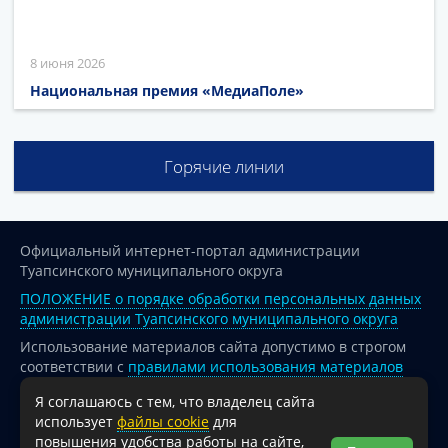
8 июня 2026
Национальная премия «МедиаПоле»
Горячие линии
Официальный интернет-портал администрации
Туапсинского муниципального округа
ПОЛОЖЕНИЕ о порядке обработки персональных данных
администрации Туапсинского муниципального округа
Использование материалов сайта допустимо в строгом
соответствии с
правилами использования материалов
опубликованных на сайте
Я соглашаюсь с тем, что владелец сайта
При перепечатке и использовании информации ссылка
использует
файлы cookie
для
на источник обязательна.
повышения удобства работы на сайте,