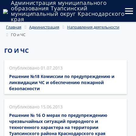
Администрация муниципального
образования Туапсинский
муниципальный округ Краснодарского
края
Главная
Администрация
Направления деятельности
Округ
ГО и ЧС
Администрация
ГО И ЧС
Муниципальные закупки
01.07.2013
Государственный и муниципальный контроль
Решение №18 Комиссии по предупреждению и
Муниципальное имущество
ликвидации ЧС и обеспечению пожарной
безопасности
Публичные слушания и общественные обсуждения
15.06.2013
Документы
Решение № 16 О мерах по предупреждению
чрезвычайных ситуаций природного и
техногенного характера на территории
Туапсинского района Краснодарского края