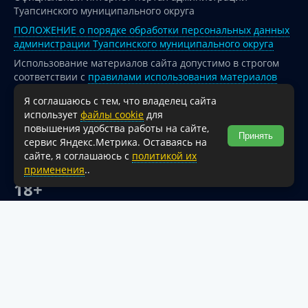
Туапсинского муниципального округа
ПОЛОЖЕНИЕ о порядке обработки персональных данных
администрации Туапсинского муниципального округа
Использование материалов сайта допустимо в строгом
соответствии с
правилами использования материалов
опубликованных на сайте
Я соглашаюсь с тем, что владелец сайта
При перепечатке и использовании информации ссылка
использует
файлы cookie
для
на источник обязательна.
повышения удобства работы на сайте,
Принять
сервис Яндекс.Метрика. Оставаясь на
Для сайтов и страниц сети Интернет обязательна
сайте, я соглашаюсь с
политикой их
активная гиперссылка на официальный интернет-портал
применения
..
администрации Туапсинского муниципального округа.
18+