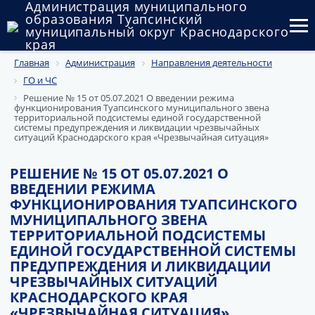
Администрация муниципального
образования Туапсинский
муниципальный округ Краснодарского
края
Главная
Администрация
Направления деятельности
Округ
ГО и ЧС
Администрация
Решение № 15 от 05.07.2021 О введении режима
функционирования Туапсинского муниципального звена
территориальной подсистемы единой государственной
Муниципальные закупки
системы предупреждения и ликвидации чрезвычайных
ситуаций Краснодарского края «Чрезвычайная ситуация»
Государственный и муниципальный контроль
РЕШЕНИЕ № 15 ОТ 05.07.2021 О
ВВЕДЕНИИ РЕЖИМА
Муниципальное имущество
ФУНКЦИОНИРОВАНИЯ ТУАПСИНСКОГО
МУНИЦИПАЛЬНОГО ЗВЕНА
Публичные слушания и общественные обсуждения
ТЕРРИТОРИАЛЬНОЙ ПОДСИСТЕМЫ
ЕДИНОЙ ГОСУДАРСТВЕННОЙ СИСТЕМЫ
Документы
ПРЕДУПРЕЖДЕНИЯ И ЛИКВИДАЦИИ
ЧРЕЗВЫЧАЙНЫХ СИТУАЦИЙ
КРАСНОДАРСКОГО КРАЯ
«ЧРЕЗВЫЧАЙНАЯ СИТУАЦИЯ»