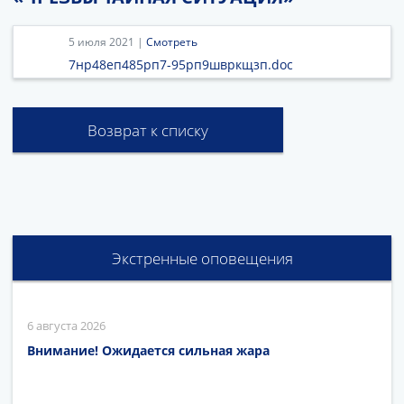
5 июля 2021 |
Смотреть
7нр48еп485рп7-95рп9швркщзп.doc
Возврат к списку
Экстренные оповещения
6 августа 2026
Внимание! Ожидается сильная жара