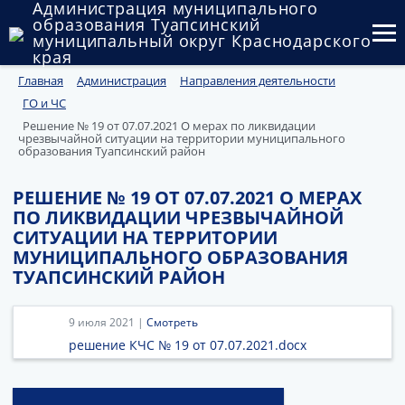
Администрация муниципального
образования Туапсинский
муниципальный округ Краснодарского
края
Главная
Администрация
Направления деятельности
Округ
ГО и ЧС
Администрация
Решение № 19 от 07.07.2021 О мерах по ликвидации
чрезвычайной ситуации на территории муниципального
образования Туапсинский район
Муниципальные закупки
РЕШЕНИЕ № 19 ОТ 07.07.2021 О МЕРАХ
Государственный и муниципальный контроль
ПО ЛИКВИДАЦИИ ЧРЕЗВЫЧАЙНОЙ
СИТУАЦИИ НА ТЕРРИТОРИИ
Муниципальное имущество
МУНИЦИПАЛЬНОГО ОБРАЗОВАНИЯ
ТУАПСИНСКИЙ РАЙОН
Публичные слушания и общественные обсуждения
Документы
9 июля 2021 |
Смотреть
решение КЧС № 19 от 07.07.2021.docx