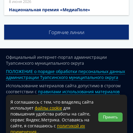
8 июня 2026
Национальная премия «МедиаПоле»
Горячие линии
Официальный интернет-портал администрации
Туапсинского муниципального округа
ПОЛОЖЕНИЕ о порядке обработки персональных данных
администрации Туапсинского муниципального округа
Использование материалов сайта допустимо в строгом
соответствии с
правилами использования материалов
опубликованных на сайте
Я соглашаюсь с тем, что владелец сайта
При перепечатке и использовании информации ссылка
использует
файлы cookie
для
на источник обязательна.
повышения удобства работы на сайте,
Принять
сервис Яндекс.Метрика. Оставаясь на
Для сайтов и страниц сети Интернет обязательна
сайте, я соглашаюсь с
политикой их
активная гиперссылка на официальный интернет-портал
применения
..
администрации Туапсинского муниципального округа.