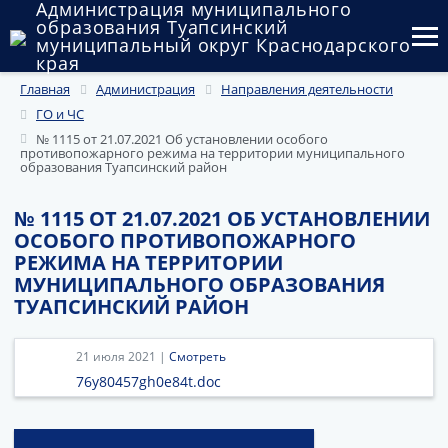
Администрация муниципального
образования Туапсинский
муниципальный округ Краснодарского
края
Главная
Администрация
Направления деятельности
Округ
ГО и ЧС
Администрация
№ 1115 от 21.07.2021 Об установлении особого
противопожарного режима на территории муниципального
образования Туапсинский район
Муниципальные закупки
№ 1115 ОТ 21.07.2021 ОБ УСТАНОВЛЕНИИ
Государственный и муниципальный контроль
ОСОБОГО ПРОТИВОПОЖАРНОГО
РЕЖИМА НА ТЕРРИТОРИИ
Муниципальное имущество
МУНИЦИПАЛЬНОГО ОБРАЗОВАНИЯ
ТУАПСИНСКИЙ РАЙОН
Публичные слушания и общественные обсуждения
Документы
21 июля 2021 |
Смотреть
76y80457gh0e84t.doc