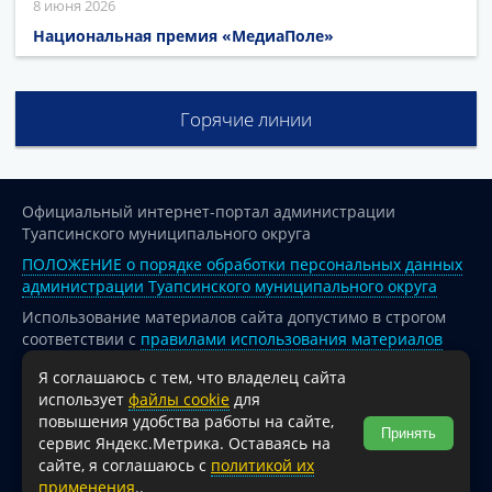
8 июня 2026
Национальная премия «МедиаПоле»
Горячие линии
Официальный интернет-портал администрации
Туапсинского муниципального округа
ПОЛОЖЕНИЕ о порядке обработки персональных данных
администрации Туапсинского муниципального округа
Использование материалов сайта допустимо в строгом
соответствии с
правилами использования материалов
опубликованных на сайте
Я соглашаюсь с тем, что владелец сайта
При перепечатке и использовании информации ссылка
использует
файлы cookie
для
на источник обязательна.
повышения удобства работы на сайте,
Принять
сервис Яндекс.Метрика. Оставаясь на
Для сайтов и страниц сети Интернет обязательна
сайте, я соглашаюсь с
политикой их
активная гиперссылка на официальный интернет-портал
применения
..
администрации Туапсинского муниципального округа.