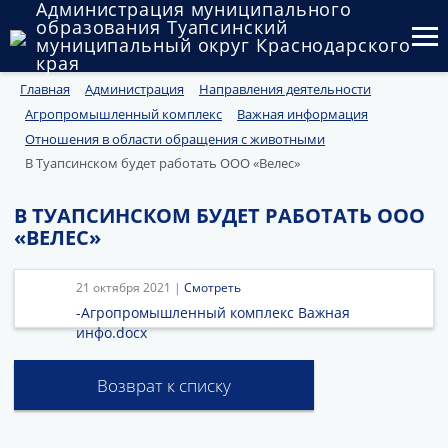
Администрация муниципального
образования Туапсинский
муниципальный округ Краснодарского
края
Главная
Администрация
Направления деятельности
Округ
Агропромышленный комплекс
Важная информация
Администрация
Отношения в области обращения с животными
В Туапсинском будет работать ООО «Велес»
Муниципальные закупки
В ТУАПСИНСКОМ БУДЕТ РАБОТАТЬ ООО
Государственный и муниципальный контроль
«ВЕЛЕС»
Муниципальное имущество
21 октября 2021 |
Смотреть
Публичные слушания и общественные обсуждения
-Агропромышленный комплекс Важная
инфо.docx
Документы
Возврат к списку