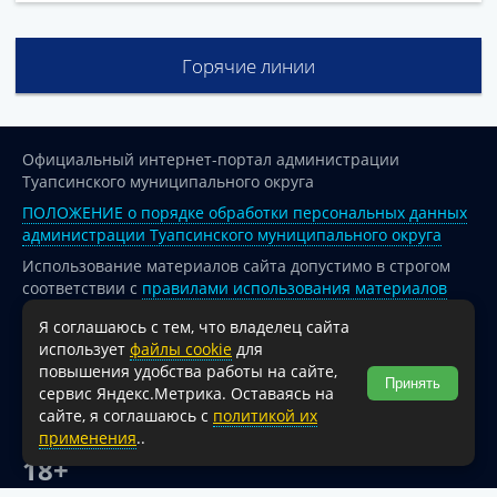
Горячие линии
Официальный интернет-портал администрации
Туапсинского муниципального округа
ПОЛОЖЕНИЕ о порядке обработки персональных данных
администрации Туапсинского муниципального округа
Использование материалов сайта допустимо в строгом
соответствии с
правилами использования материалов
опубликованных на сайте
Я соглашаюсь с тем, что владелец сайта
При перепечатке и использовании информации ссылка
использует
файлы cookie
для
на источник обязательна.
повышения удобства работы на сайте,
Принять
сервис Яндекс.Метрика. Оставаясь на
Для сайтов и страниц сети Интернет обязательна
сайте, я соглашаюсь с
политикой их
активная гиперссылка на официальный интернет-портал
применения
..
администрации Туапсинского муниципального округа.
18+