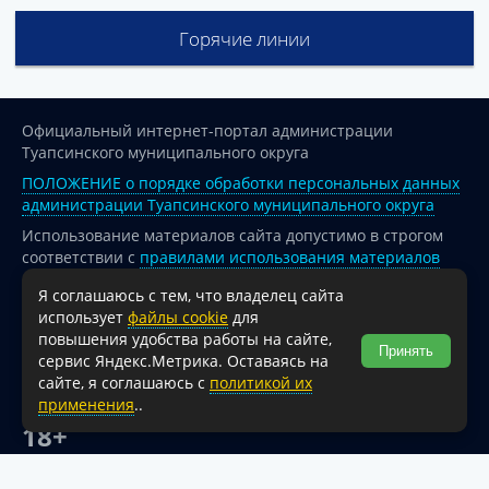
Горячие линии
Официальный интернет-портал администрации
Туапсинского муниципального округа
ПОЛОЖЕНИЕ о порядке обработки персональных данных
администрации Туапсинского муниципального округа
Использование материалов сайта допустимо в строгом
соответствии с
правилами использования материалов
опубликованных на сайте
Я соглашаюсь с тем, что владелец сайта
При перепечатке и использовании информации ссылка
использует
файлы cookie
для
на источник обязательна.
повышения удобства работы на сайте,
Принять
сервис Яндекс.Метрика. Оставаясь на
Для сайтов и страниц сети Интернет обязательна
сайте, я соглашаюсь с
политикой их
активная гиперссылка на официальный интернет-портал
применения
..
администрации Туапсинского муниципального округа.
18+