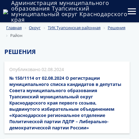
Администрация муниципального
образования Туапсинский
муниципальный округ Краснодарского
края
Главная
Округ
ТИК Туапсинская районная
Решения
Округ
Район
Администрация
РЕШЕНИЯ
Муниципальные закупки
02.08.2024
Государственный и муниципальный контроль
№ 150/1114 от 02.08.2024 О регистрации
Муниципальное имущество
муниципального списка кандидатов в депутаты
Совета муниципального образования
Туапсинский муниципальный округ
Публичные слушания и общественные обсуждения
Краснодарского края первого созыва,
выдвинутого избирательным объединением
Документы
«Краснодарское региональное отделение
Политической партии ЛДПР – Либерально-
демократической партии России»