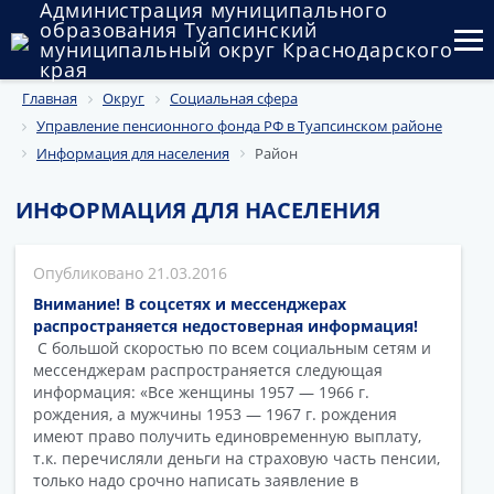
Администрация муниципального
образования Туапсинский
муниципальный округ Краснодарского
края
Главная
Округ
Социальная сфера
Округ
Управление пенсионного фонда РФ в Туапсинском районе
Администрация
Информация для населения
Район
Муниципальные закупки
ИНФОРМАЦИЯ ДЛЯ НАСЕЛЕНИЯ
Государственный и муниципальный контроль
21.03.2016
Муниципальное имущество
Внимание! В соцсетях и мессенджерах
распространяется недостоверная информация!
Публичные слушания и общественные обсуждения
С большой скоростью по всем социальным сетям и
мессенджерам распространяется следующая
информация: «Все женщины 1957 — 1966 г.
Документы
рождения, а мужчины 1953 — 1967 г. рождения
имеют право получить единовременную выплату,
т.к. перечисляли деньги на страховую часть пенсии,
только надо срочно написать заявление в