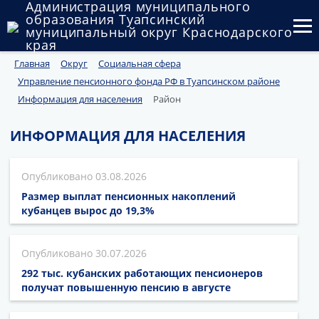
Администрация муниципального
образования Туапсинский
муниципальный округ Краснодарского
края
Главная
Округ
Социальная сфера
Округ
Управление пенсионного фонда РФ в Туапсинском районе
Администрация
Информация для населения
Район
Муниципальные закупки
ИНФОРМАЦИЯ ДЛЯ НАСЕЛЕНИЯ
Государственный и муниципальный контроль
03.08.2026
Муниципальное имущество
Размер выплат пенсионных накоплений
кубанцев вырос до 19,3%
Публичные слушания и общественные обсуждения
30.07.2026
Документы
292 тыс. кубанских работающих пенсионеров
получат повышенную пенсию в августе