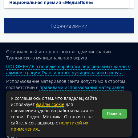
Национальная премия «МедиаПоле»
Горячие линии
Официальный интернет-портал администрации
Туапсинского муниципального округа
ПОЛОЖЕНИЕ о порядке обработки персональных данных
администрации Туапсинского муниципального округа
Использование материалов сайта допустимо в строгом
соответствии с
правилами использования материалов
опубликованных на сайте
Я соглашаюсь с тем, что владелец сайта
При перепечатке и использовании информации ссылка
использует
файлы cookie
для
на источник обязательна.
повышения удобства работы на сайте,
Принять
сервис Яндекс.Метрика. Оставаясь на
Для сайтов и страниц сети Интернет обязательна
сайте, я соглашаюсь с
политикой их
активная гиперссылка на официальный интернет-портал
применения
..
администрации Туапсинского муниципального округа.
18+