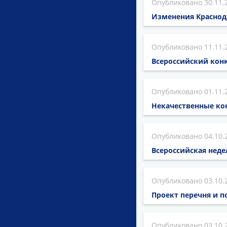
30.11.
Изменения Краснод
11.11.
Всероссийский кон
01.11.
Некачественные ко
04.10.
Всероссийская неде
03.10.
Проект перечня и 
03.10.