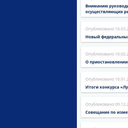
Вниманию руководи
осуществляющих р
10.03.
Новый федеральны
10.02.
О приостановлении
10.01.
Итоги конкурса «Лу
09.12.
Совещание по изме