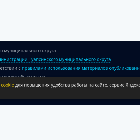
о муниципального округа
инистрации Туапсинского муниципального округа
ветствии с
правилами использования материалов опубликованн
сточник обязательна.
cookie
для повышения удобства работы на сайте, сервис Яндекс
 гиперссылка на официальный интернет-портал администрации 