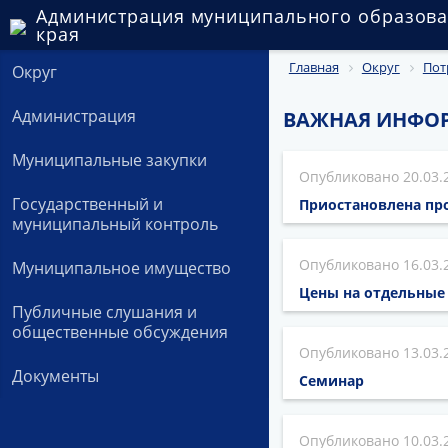
Администрация муниципального образова
края
Главная
Округ
Пот
Округ
Администрация
ВАЖНАЯ ИНФО
Муниципальные закупки
20.03.
Государственный и
Приостановлена пр
муниципальный контроль
16.03.
Муниципальное имущество
Цены на отдельные
Публичные слушания и
общественные обсуждения
13.03.
Документы
Семинар
10.03.