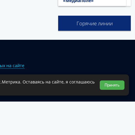
«МедиаПоле»
Горячие линии
ых на сайте
.Метрика. Оставаясь на сайте, я соглашаюсь
Туапсинского муниципального округа.
Принять