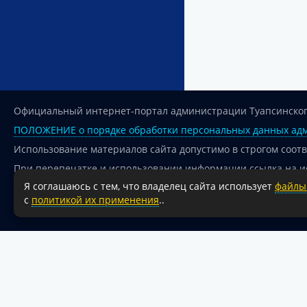
Официальный интернет-портал администрации Туапсинског
ПОЛОЖЕНИЕ о порядке обработки персональных данных адм
Использование материалов сайта допустимо в строгом соот
При перепечатке и использовании информации ссылка на и
Я соглашаюсь с тем, что владелец сайта использует
файлы 
Для сайтов и страниц сети Интернет обязательна активная
с
политикой их применения
..
18+