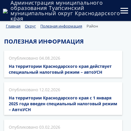
Администрация муниципального
образования Туапсинский
муниципальный округ Краснодарского
края
Главная
Округ
Полезная информация
Район
Округ
Администрация
ПОЛЕЗНАЯ ИНФОРМАЦИЯ
Муниципальные закупки
04.08.2026
Государственный и муниципальный контроль
На территории Краснодарского края действует
специальный налоговый режим – автоУСН
Муниципальное имущество
12.02.2026
Публичные слушания и общественные обсуждения
На территории Краснодарского края с 1 января
2025 года введен специальный налоговый режим
Документы
– АвтоУСН
03.02.2026