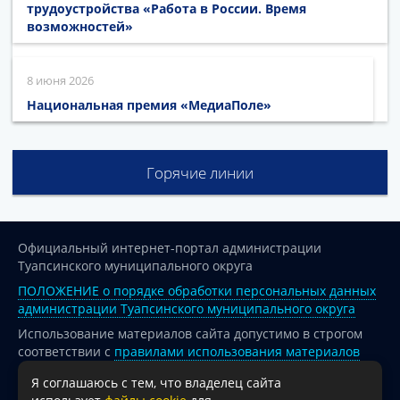
трудоустройства «Работа в России. Время
возможностей»
8 июня 2026
Национальная премия «МедиаПоле»
Горячие линии
Официальный интернет-портал администрации
Туапсинского муниципального округа
ПОЛОЖЕНИЕ о порядке обработки персональных данных
администрации Туапсинского муниципального округа
Использование материалов сайта допустимо в строгом
соответствии с
правилами использования материалов
опубликованных на сайте
Я соглашаюсь с тем, что владелец сайта
При перепечатке и использовании информации ссылка