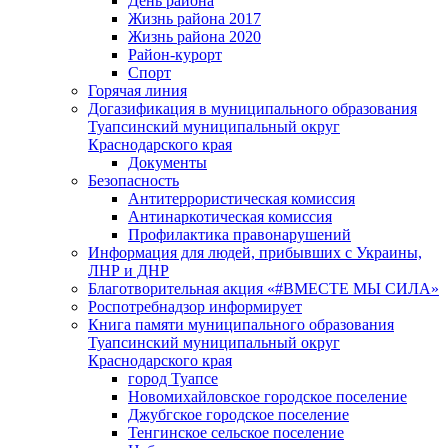
День района
Жизнь района 2017
Жизнь района 2020
Район-курорт
Спорт
Горячая линия
Догазификация в муниципального образования
Туапсинский муниципальный округ
Краснодарского края
Документы
Безопасность
Антитеррористическая комиссия
Антинаркотическая комиссия
Профилактика правонарушений
Информация для людей, прибывших с Украины,
ЛНР и ДНР
Благотворительная акция «#ВМЕСТЕ МЫ СИЛА»
Роспотребнадзор информирует
Книга памяти муниципального образования
Туапсинский муниципальный округ
Краснодарского края
город Туапсе
Новомихайловское городское поселение
Джубгское городское поселение
Тенгинское сельское поселение