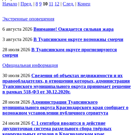
Начало
|
Пред.
|
8
9
10
11
12
|
След.
|
Конец
Экстренные оповещения
6 августа 2026
Внимание! Ожидается сильная жара
3 августа 2026
В Туапсинском округе возможны смерчи
28 июля 2026
В Туапсинском округе прогнозируются
смерчи
Официальная информация
30 июля 2026
Сведения об объектах недвижимости и их
правообладателях, в отношении которых, администрация
Туапсинского муниципального округа принимает решение
в рамках 518-ФЗ от 30.12.2020г.
28 июля 2026
Администрация Туапсинского
муниципального округа Краснодарского края сообщает о
возможном установлении публичного сервитута
24 июля 2026
С 1 сентября вводится в действие
двухпоточная система раздельного сбора твёрдых
коммунальных отходов в Краснодарском крае