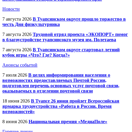
Новости
7 августа 2026
В Туапсинском округе прошло торжество в
честь Дня физкультурника
7 августа 2026
Трудовой отряд проекта «ЭКОПОРТ» помог
в благоустройстве туапсинсокго музея им. Полетаева
7 августа 2026
В Туапсинском округе стартовал летний
кубок игры «Что? Где? Когда?»
Анонсы событий
7 июля 2026
В целях информирования населения о
возможностях предоставляемых Почтой России,
подготовлен перечень основных услуг почтовой связи,
оказываемых в отделении почтовой связи
18 июня 2026
В Туапсе 26 июня пройдет Всероссийская
ярмарка трудоустройства «Работа в России. Время
возможностей»
8 июня 2026
Национальная премия «МедиаПоле»
Горячие линии