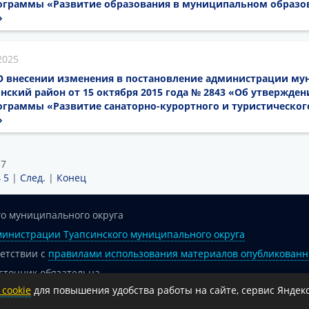
граммы «Развитие образования в муниципальном образо
»
2025
5 О внесении изменения в постановление администрации м
нский район от 15 октября 2015 года № 2843 «Об утвержден
граммы «Развитие санаторно-курортного и туристическог
»
17
4
5
|
След.
|
Конец
о муниципального округа
инистрации Туапсинского муниципального округа
ветствии с
правилами использования материалов опубликованн
сточник обязательна.
cookie
для повышения удобства работы на сайте, сервис Яндекс
 гиперссылка на официальный интернет-портал администрации 