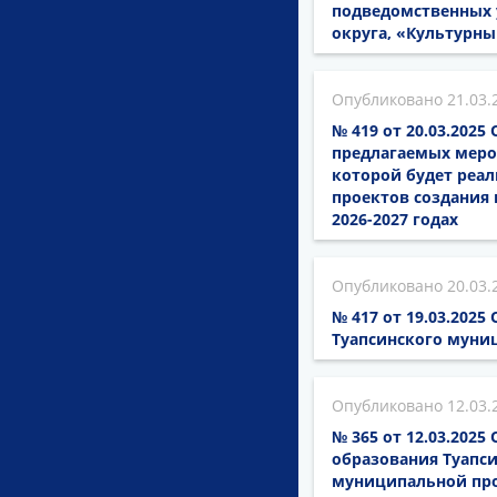
подведомственных 
округа, «Культурн
21.03.
№ 419 от 20.03.202
предлагаемых меро
которой будет реал
проектов создания 
2026-2027 годах
20.03.
№ 417 от 19.03.202
Туапсинского муни
12.03.
№ 365 от 12.03.202
образования Туапси
муниципальной про