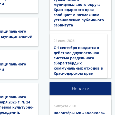
ии
муниципального округа
Краснодарского края
сообщает о возможном
установлении публичного
сервитута
униципального
ии муниципальной
24 июля 2026
С 1 сентября вводится в
действие двухпоточная
система раздельного
сбора твёрдых
униципального
коммунальных отходов в
ии
Краснодарском крае
Новости
униципального
ря 2025 г. № 24
6 августа 2026
левом культурно-
чреждений,
Волонтёры БФ «Колокола»