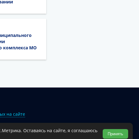
вании
униципального
ии
о комплекса МО
ых на сайте
.Метрика. Оставаясь на сайте, я соглашаюсь
Туапсинского муниципального округа.
Принять