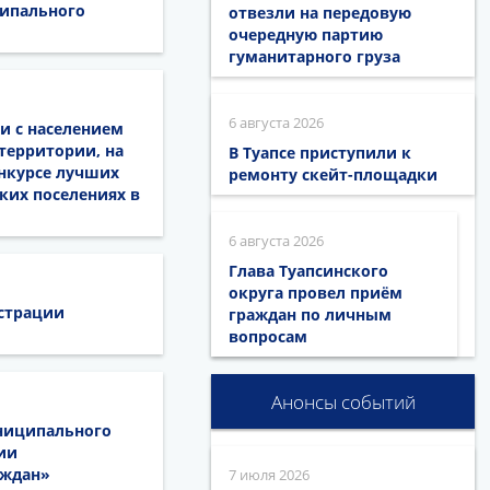
ипального
отвезли на передовую
очередную партию
гуманитарного груза
6 августа 2026
ии с населением
территории, на
В Туапсе приступили к
онкурсе лучших
ремонту скейт-площадки
ких поселениях в
6 августа 2026
Глава Туапсинского
округа провел приём
истрации
граждан по личным
вопросам
Анонсы событий
униципального
ии
аждан»
7 июля 2026