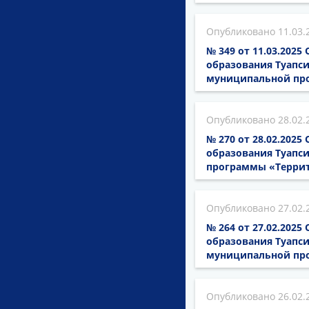
11.03.
№ 349 от 11.03.202
образования Туапси
муниципальной про
28.02.
№ 270 от 28.02.202
образования Туапси
программы «Терри
27.02.
№ 264 от 27.02.202
образования Туапси
муниципальной про
26.02.