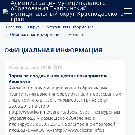
Администрация муниципального
образования Туапсинский
муниципальный округ Краснодарского
края
Главная
Округ
Актуальная информация
Округ
Официальная информация
Новости
Администрация
ОФИЦИАЛЬНАЯ ИНФОРМАЦИЯ
Муниципальные закупки
13.06.2013
Государственный и муниципальный контроль
Торги по продаже имущества предприятия-
Муниципальное имущество
банкрота
Администрация муниципального образования
Туапсинский район информирует заинтересованных
Публичные слушания и общественные обсуждения
лиц о том, что в газете «Коммерсантъ» № 88 от
25.05.2013 на стр.9
Документы
(http://www.kommersant.ru/doc/2197381) конкурсным
управляющим размещено объявление о
планируемых 08.07.2013 на электронной торговой
площадке «АКОСТА» (http:// www.akosta.info/)