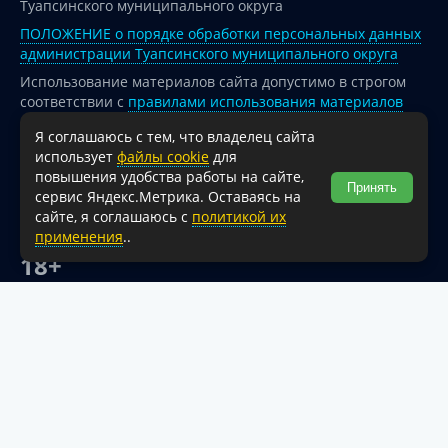
Туапсинского муниципального округа
ПОЛОЖЕНИЕ о порядке обработки персональных данных
администрации Туапсинского муниципального округа
Использование материалов сайта допустимо в строгом
соответствии с
правилами использования материалов
опубликованных на сайте
Я соглашаюсь с тем, что владелец сайта
При перепечатке и использовании информации ссылка
использует
файлы cookie
для
на источник обязательна.
повышения удобства работы на сайте,
Принять
сервис Яндекс.Метрика. Оставаясь на
Для сайтов и страниц сети Интернет обязательна
сайте, я соглашаюсь с
политикой их
активная гиперссылка на официальный интернет-портал
применения
..
администрации Туапсинского муниципального округа.
18+