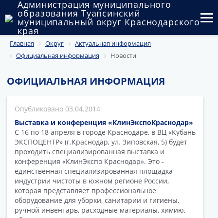
Администрация муниципального
образования Туапсинский
муниципальный округ Краснодарского
края
Главная
Округ
Актуальная информация
Округ
Официальная информация
Новости
Администрация
ОФИЦИАЛЬНАЯ ИНФОРМАЦИЯ
Муниципальные закупки
03.04.2014
Государственный и муниципальный контроль
Выставка и конференция «КлинЭкспоКраснодар»
Муниципальное имущество
С 16 по 18 апреля в городе Краснодаре, в ВЦ «Кубань
ЭКСПОЦЕНТР» (г.Краснодар, ул. Зиповская, 5) будет
проходить специализированная выставка и
Публичные слушания и общественные обсуждения
конференция «КлинЭкспо Краснодар». Это -
единственная специализированная площадка
Документы
индустрии чистоты в южном регионе России,
которая представляет профессиональное
оборудование для уборки, санитарии и гигиены,
ручной инвентарь, расходные материалы, химию,