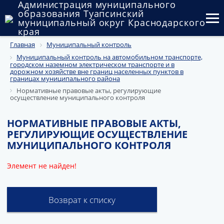
Администрация муниципального
образования Туапсинский
муниципальный округ Краснодарского
края
Главная
Муниципальный контроль
Округ
Муниципальный контроль на автомобильном транспорте,
городском наземном электрическом транспорте и в
Администрация
дорожном хозяйстве вне границ населенных пунктов в
границах муниципального района
Муниципальные закупки
Нормативные правовые акты, регулирующие
осуществление муниципального контроля
Государственный и муниципальный контроль
НОРМАТИВНЫЕ ПРАВОВЫЕ АКТЫ,
РЕГУЛИРУЮЩИЕ ОСУЩЕСТВЛЕНИЕ
Муниципальное имущество
МУНИЦИПАЛЬНОГО КОНТРОЛЯ
Публичные слушания и общественные обсуждения
Элемент не найден!
Документы
Возврат к списку