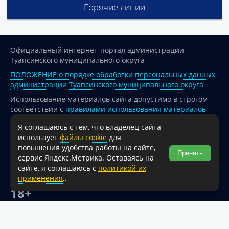
Горячие линии
Официальный интернет-портал администрации
Туапсинского муниципального округа
ПОЛОЖЕНИЕ о порядке обработки персональных данных
администрации Туапсинского муниципального округа
Использование материалов сайта допустимо в строгом
соответствии с
правилами использования материалов
опубликованных на сайте
Я соглашаюсь с тем, что владелец сайта
При перепечатке и использовании информации ссылка
использует
файлы cookie
для
на источник обязательна.
повышения удобства работы на сайте,
Принять
сервис Яндекс.Метрика. Оставаясь на
Для сайтов и страниц сети Интернет обязательна
сайте, я соглашаюсь с
политикой их
активная гиперссылка на официальный интернет-портал
применения
..
администрации Туапсинского муниципального округа.
18+