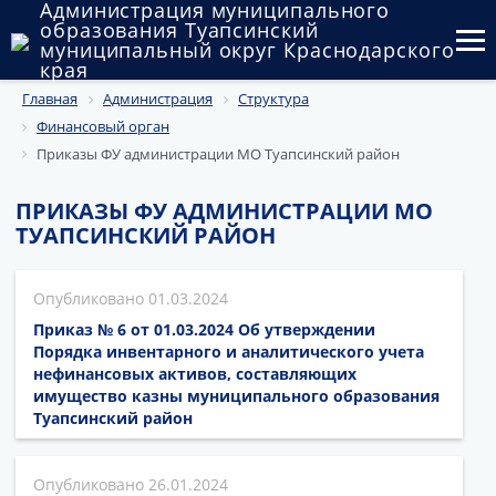
Администрация муниципального
образования Туапсинский
муниципальный округ Краснодарского
края
Главная
Администрация
Структура
Округ
Финансовый орган
Администрация
Приказы ФУ администрации МО Туапсинский район
Муниципальные закупки
ПРИКАЗЫ ФУ АДМИНИСТРАЦИИ МО
ТУАПСИНСКИЙ РАЙОН
Государственный и муниципальный контроль
Муниципальное имущество
01.03.2024
Приказ № 6 от 01.03.2024 Об утверждении
Публичные слушания и общественные обсуждения
Порядка инвентарного и аналитического учета
нефинансовых активов, составляющих
Документы
имущество казны муниципального образования
Туапсинский район
26.01.2024