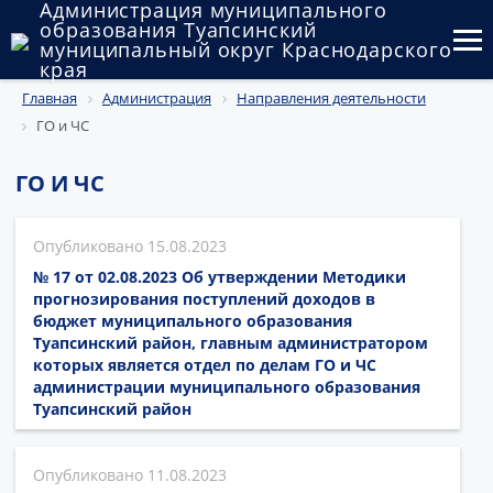
Администрация муниципального
образования Туапсинский
муниципальный округ Краснодарского
края
Главная
Администрация
Направления деятельности
Округ
ГО и ЧС
Администрация
ГО И ЧС
Муниципальные закупки
15.08.2023
Государственный и муниципальный контроль
№ 17 от 02.08.2023 Об утверждении Методики
Муниципальное имущество
прогнозирования поступлений доходов в
бюджет муниципального образования
Туапсинский район, главным администратором
Публичные слушания и общественные обсуждения
которых является отдел по делам ГО и ЧС
администрации муниципального образования
Документы
Туапсинский район
11.08.2023